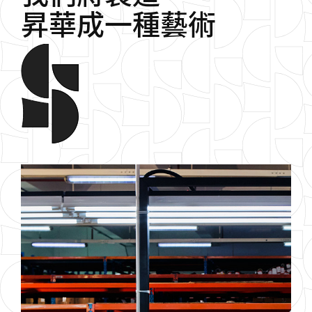
昇
華
成
一
種
藝
術