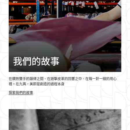
我們的故事
在嫻熟雙手的韻律之間、
在錘
擊皮革的回響之中、
在每
一針一線的用心
裡。
在九
興，
美即
是創造的過程本身
探索我們的故事