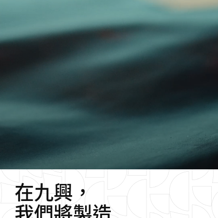
在
九
興
，
我
們
將
製
造