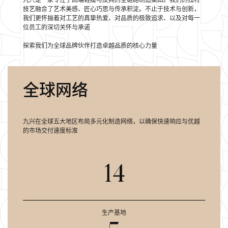
九兴是一家专注于高端鞋履与皮具的全链路制造集团。
我们
的独特
技艺融合了艺术美感、
匠心
巧思与传承积淀。
不止
于技术与创新，
我们
更怀揣着对工艺的真挚热爱、
对品
质的极致追求、
以及
对每一
位员工的深切关怀与承诺
探索我们为全球品牌伙伴打造卓越品质的核心力量
全球网络
九兴在全球五大地区布局多元化制造网络，
以确
保快速响应与优越
的市场交付速度标准
14
生产基地